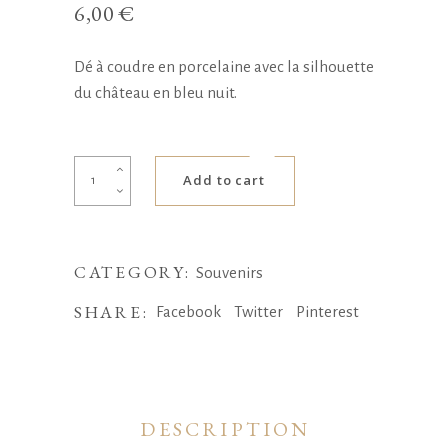
6,00
€
Dé à coudre en porcelaine avec la silhouette
du château en bleu nuit.
Dé
Add to cart
à
coudre
-
CATEGORY:
Château
Souvenirs
quantity
SHARE:
Facebook
Twitter
Pinterest
DESCRIPTION