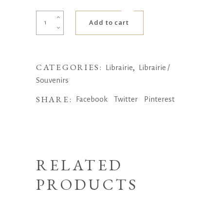
Les
Add to cart
Carnets
de
Françoise
CATEGORIES:
,
-
Librairie
Librairie /
1973-
Souvenirs
1974
SHARE:
Facebook
Twitter
Pinterest
-
Cent-
onze
jours
à
RELATED
l'ambassade
PRODUCTS
de
France
au