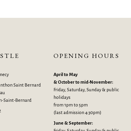
STLE
OPENING HOURS
necy
April to May
& October to mid-November:
nthon Saint Bernard
Friday, Saturday, Sunday & public
eau
holidays
n-Saint-Bernard
from 1pm to 5pm
2
(last admission 4:30pm)
June & September:
Friday, Saturday, Sunday & public