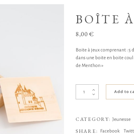
BOÎTE À
8,00
€
Boite à jeux comprenant : 5 dé
dans une boite en boite coul
de Menthon »
Boîte
Add to c
à
jeux
quantity
CATEGORY:
Jeunesse
SHARE:
Facebook
Twit