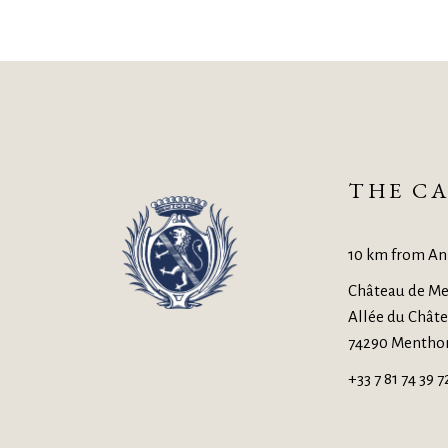
THE CA
10 km from An
Château de Me
Allée du Chât
74290 Mentho
+33 7 81 74 39 7