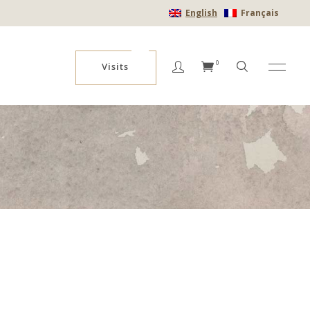
English
Français
No products in the cart.
0
Visits
No products in the cart.