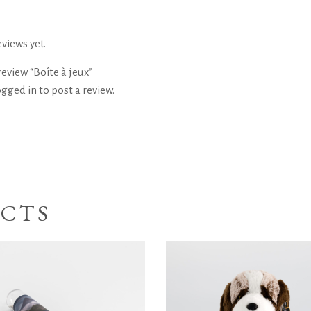
views yet.
 review “Boîte à jeux”
ogged in
to post a review.
CTS